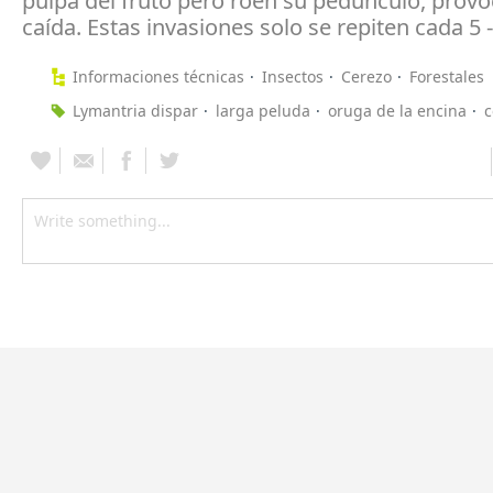
pulpa del fruto pero roen su pedúnculo, prov
caída. Estas invasiones solo se repiten cada 5 
Informaciones técnicas
Insectos
Cerezo
Forestales
Lymantria dispar
larga peluda
oruga de la encina
c