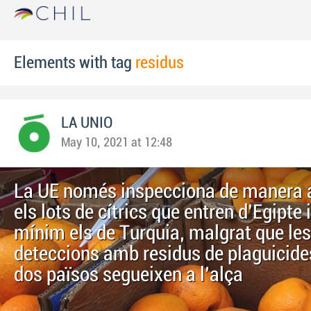
Elements with tag
residus
LA UNIO
May 10, 2021 at 12:48
La UE només inspecciona de manera a
els lots de cítrics que entren d'Egipte 
mínim els de Turquia, malgrat que les
deteccions amb residus de plaguicide
dos països segueixen a l'alça