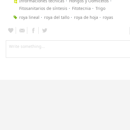
Informaciones técnicas
Hongos y Oomicetos
Fitosanitarios de síntesis
Fitotecnia
Trigo
roya lineal
roya del tallo
roya de hoja
royas