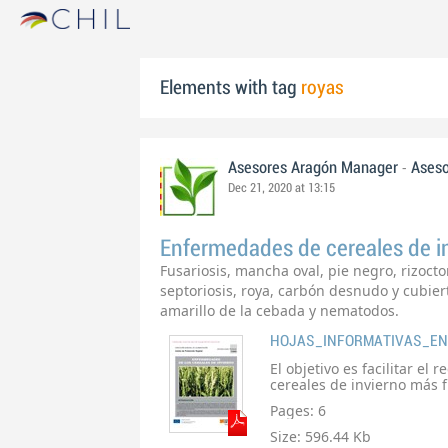
Elements with tag
royas
-
Asesores Aragón Manager
Aseso
Dec 21, 2020 at 13:15
Enfermedades de cereales de i
Fusariosis, mancha oval, pie negro, rizocton
septoriosis, roya, carbón desnudo y cubiert
amarillo de la cebada y nematodos.
HOJAS_INFORMATIVAS_EN
El objetivo es facilitar e
cereales de invierno más 
Pages:
6
Size:
596.44 Kb