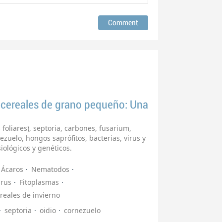
cereales de grano pequeño: Una
oliares), septoria, carbones, fusarium,
zuelo, hongos saprófitos, bacterias, virus y
ológicos y genéticos.
Ácaros
Nematodos
irus
Fitoplasmas
reales de invierno
septoria
oidio
cornezuelo