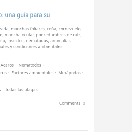
o: una guía para su
eada, manchas foliares, roña, cornezuelo,
ie, mancha ocular, podredumbres de raíz,
smo, insectos, nemátodos, anomalías
onales y condiciones ambientales
Ácaros
Nematodos
irus
Factores ambientales
Miriápodos
s
todas las plagas
Comments: 0