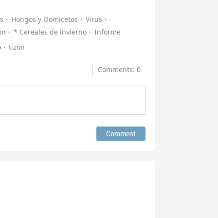
s
Hongos y Oomicetos
Virus
ón
* Cereales de invierno
Informe
o
tizon
Comments: 0