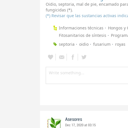
Oidio, septoria, mal de pie, encamado para
fungicidas (*).
(*) Revisar que las sustancias activas ind
Informaciones técnicas
Hongos y 
Fitosanitarios de síntesis
Programa
septoria
oidio
fusarium
royas
Asesores
Dec 17, 2020 at 03:15