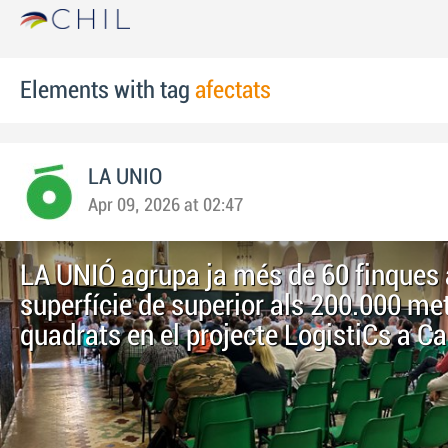
Elements with tag
afectats
LA UNIO
Apr 09, 2026 at 02:47
LA UNIÓ agrupa ja més de 60 finques
superfície de superior als 200.000 me
quadrats en el projecte LogistiCs a Ca