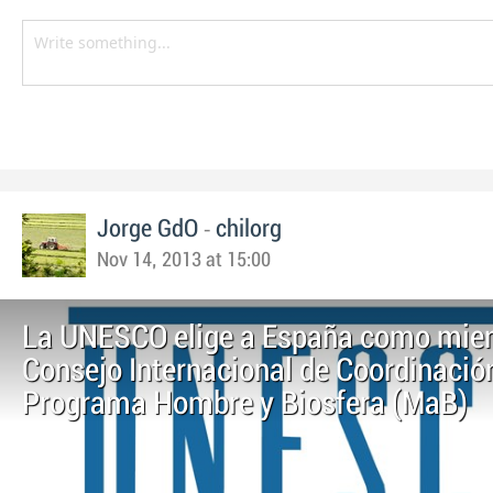
-
Jorge GdO
chilorg
Nov 14, 2013 at 15:00
La UNESCO elige a España como mie
Consejo Internacional de Coordinació
Programa Hombre y Biosfera (MaB)