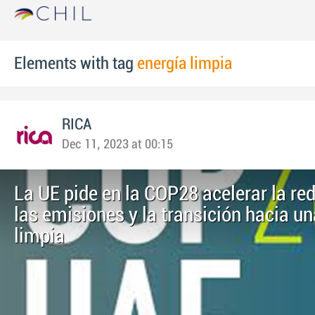
Elements with tag
energía limpia
RICA
Dec 11, 2023 at 00:15
La UE pide en la COP28 acelerar la re
las emisiones y la transición hacia un
limpia