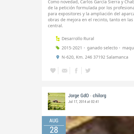
Como novedad, Carlos García Sierra y Chab
de la petición formulada por los profesion
para expositores y la ampliación del apar
obras de mejora en el recinto, tanto en l
central.
Desarrollo Rural
2015-2021
ganado selecto
maqui
N-620, Km. 246 37192 Salamanca
-
Jorge GdO
chilorg
Jul 17, 2014 at 02:41
AUG
28