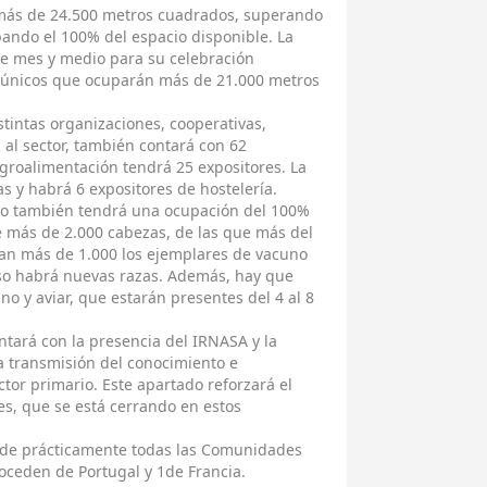
 más de 24.500 metros cuadrados, superando
upando el 100% del espacio disponible. La
 de mes y medio para su celebración
s únicos que ocuparán más de 21.000 metros
stintas organizaciones, cooperativas,
 al sector, también contará con 62
agroalimentación tendrá 25 expositores. La
s y habrá 6 expositores de hostelería.
ro también tendrá una ocupación del 100%
e más de 2.000 cabezas, de las que más del
ean más de 1.000 los ejemplares de vacuno
luso habrá nuevas razas. Además, hay que
no y aviar, que estarán presentes del 4 al 8
tará con la presencia del IRNASA y la
a transmisión del conocimiento e
ector primario. Este apartado reforzará el
s, que se está cerrando en estos
 de prácticamente todas las Comunidades
oceden de Portugal y 1de Francia.