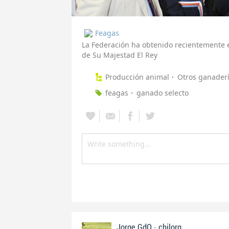
Feagas
La Federación ha obtenido recientemente e
de Su Majestad El Rey
Producción animal
Otros ganader
feagas
ganado selecto
-
Jorge GdO
chilorg