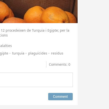
112 procedeixen de Turquia i Egipte; per la
cions
lalties
gipte
turquia
plaguicides
residus
Comments: 0