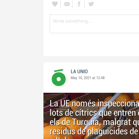
LA UNIO
May 10, 2021 at 12:48
La UE només inspecciona 
lots de cítrics que entren
els de Turquia, malgrat 
residus de plaguicides de