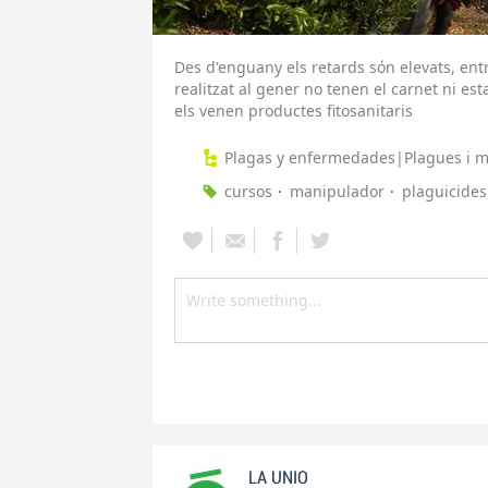
Des d'enguany els retards són elevats, entr
realitzat al gener no tenen el carnet ni est
els venen productes fitosanitaris
Plagas y enfermedades|Plagues i ma
cursos
manipulador
plaguicides
LA UNIO