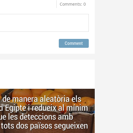
Comments: 0
de manera aleatòria els
 d'Egipte i redueix al mínim
que les deteccions amb
 tots dos països segueixen