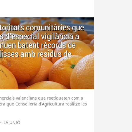
oritats comunitàries que
ns d'especial vigilància a
inuen batent rècords de
alisses amb residus de
mercials valencians que reetiqueten com a
era que Conselleria d'Agricultura realitze les
LA UNIÓ