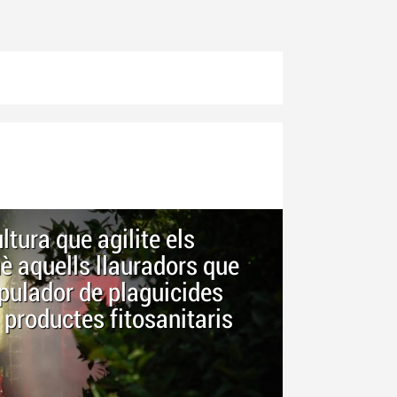
tura que agilite els
è aquells llauradors que
pulador de plaguicides
roductes fitosanitaris