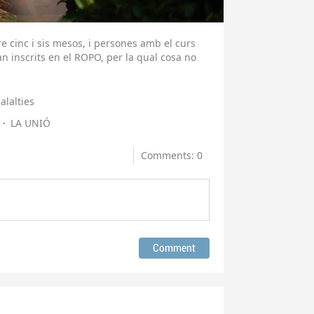
e cinc i sis mesos, i persones amb el curs
an inscrits en el ROPO, per la qual cosa no
lalties
LA UNIÓ
Comments: 0