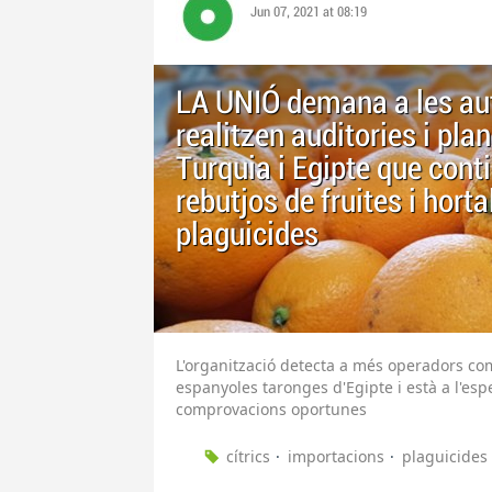
Jun 07, 2021 at 08:19
LA UNIÓ demana a les aut
realitzen auditories i pla
Turquia i Egipte que cont
rebutjos de fruites i hort
plaguicides
L'organització detecta a més operadors co
espanyoles taronges d'Egipte i està a l'esp
comprovacions oportunes
cítrics
importacions
plaguicides