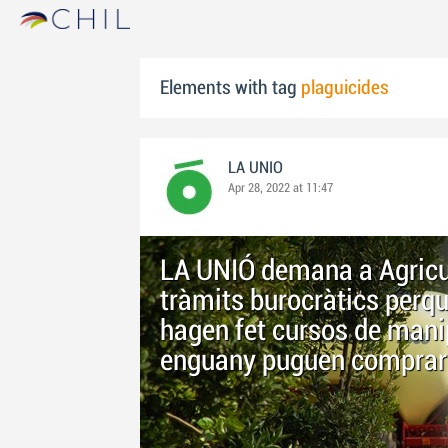
Elements with tag
plaguicides
LA UNIO
Apr 28, 2022 at 11:47
LA UNIÓ demana a Agricul
tràmits burocràtics perqu
hagen fet cursos de mani
enguany puguen comprar p