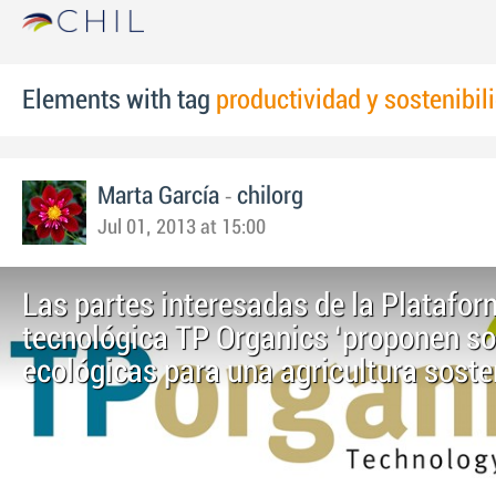
Elements with tag
productividad y sostenibil
-
Marta García
chilorg
Jul 01, 2013 at 15:00
Las partes interesadas de la Platafo
tecnológica TP Organics ‘proponen so
ecológicas para una agricultura soste