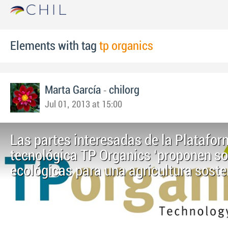
Elements with tag
tp organics
-
Marta García
chilorg
Jul 01, 2013 at 15:00
Las partes interesadas de la Platafo
tecnológica TP Organics ‘proponen so
ecológicas para una agricultura soste