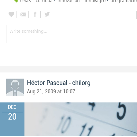
ceia3
cordoba
innovación
innovagro
programaci
-
Héctor Pascual
chilorg
Aug 21, 2009 at 10:07
DEC
20