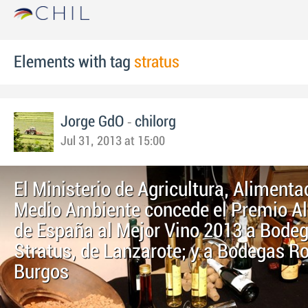
Elements with tag
stratus
-
Jorge GdO
chilorg
Jul 31, 2013 at 15:00
El Ministerio de Agricultura, Alimenta
Medio Ambiente concede el Premio A
de España al Mejor Vino 2013 a Bode
Stratus, de Lanzarote; y a Bodegas Ro
Burgos