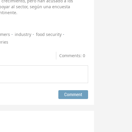
 crecimiento, pero han acusado a los
poyar al sector, según una encuesta
ntinente.
umers
industry
food security
eries
Comments: 0