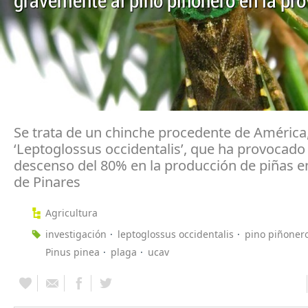
gravemente al pino piñonero en la pro
Se trata de un chinche procedente de América
‘Leptoglossus occidentalis’, que ha provocado
descenso del 80% en la producción de piñas e
de Pinares
Agricultura
investigación
leptoglossus occidentalis
pino piñoner
Pinus pinea
plaga
ucav