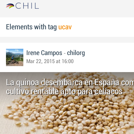
Elements with tag
ucav
-
Irene Campos
chilorg
Mar 22, 2015 at 16:00
La quinoa desembarca en España co
cultivo rentable apto para celíacos