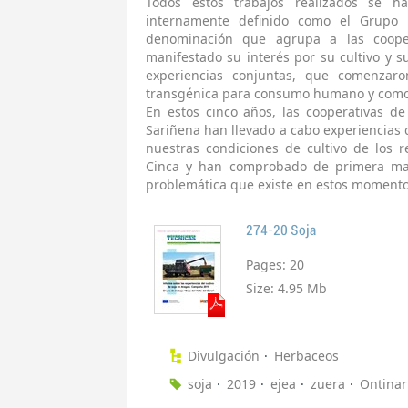
Todos estos trabajos realizados se
internamente definido como el Grupo d
denominación que agrupa a las cooper
manifestado su interés por su cultivo y 
experiencias conjuntas, que comenzaro
transgénica para consumo humano y como s
En estos cinco años, las cooperativas de
Sariñena han llevado a cabo experiencias 
nuestras condiciones de cultivo de los 
Cinca y han comprobado de primera mano
problemática que existe en estos momentos
274-20 Soja
Pages:
20
Size:
4.95 Mb
Divulgación
Herbaceos
soja
2019
ejea
zuera
Ontinar