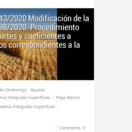
 43/2020 Modificación de la
 38/2020. Procedimiento
ortes y coeficientes a
tos correspondientes a la
de (Greening)
Ayudas
ema Integrado Superficies
Pago Básico
stema Integrado Superficies
Comments: 0