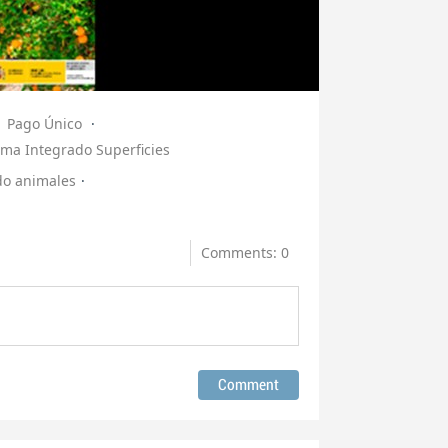
Pago Único
ema Integrado Superficies
do animales
Comments: 0