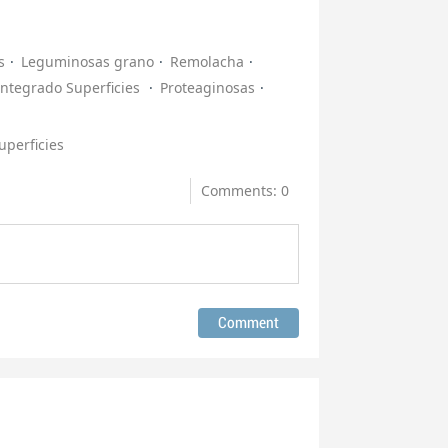
s
Leguminosas grano
Remolacha
Integrado Superficies
Proteaginosas
uperficies
Comments: 0