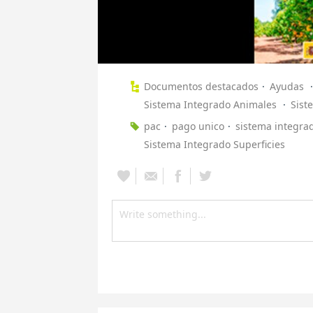
Documentos destacados
Ayudas
Sistema Integrado Animales
Sist
pac
pago unico
sistema integra
Sistema Integrado Superficies