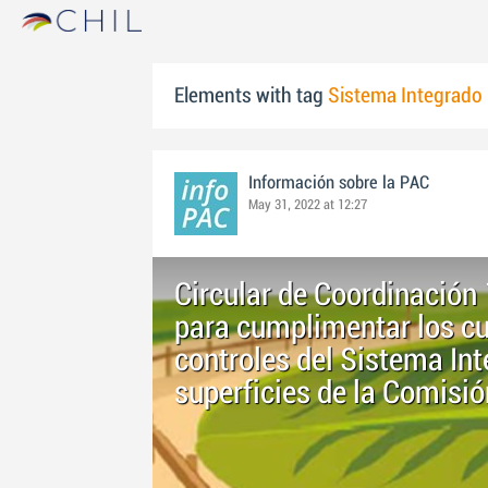
Elements with tag
Sistema Integrado 
Información sobre la PAC
May 31, 2022 at 12:27
Circular de Coordinación
para cumplimentar los cu
controles del Sistema Int
superficies de la Comis