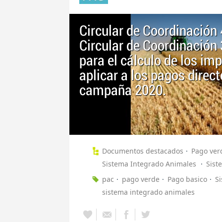
Circular de Coordinación
Circular de Coordinación
para el cálculo de los imp
aplicar a los pagos direc
campaña 2020.
Documentos destacados
Pago ver
Sistema Integrado Animales
Sist
pac
pago verde
Pago basico
Si
sistema integrado animales