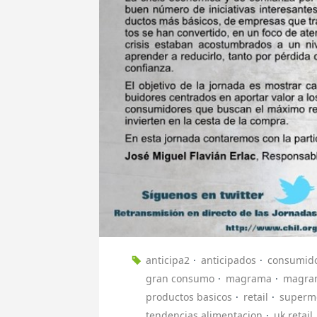
anticipa2
anticipados
consumid
gran consumo
magrama
magra
productos basicos
retail
superm
tendencias alimentacion
uk retail