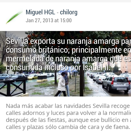
-
Miguel HGL
chilorg
Jan 27, 2013 at 15:00
Sevilla exporta su naranja amarga par
consumo británico; principalmente e
mermelada de naranja amarga que es
consumida incluso por Isabel II.
Nada más acabar las navidades Sevilla recoge
calles adornos y luces para volver a la normal
después de las fiestas, aunque ese bullicio en
calles y plazas sólo cambia de cara y de faena.