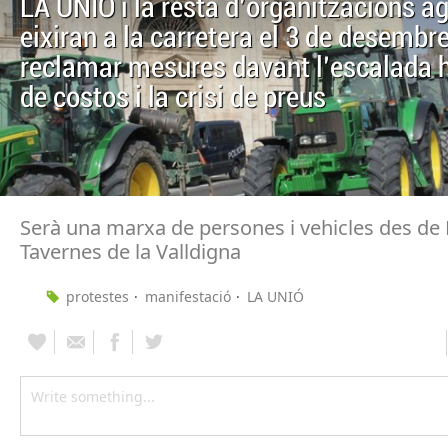
LA UNIÓ i la resta d'organitzacions ag
eixiran a la carretera el 3 de desembre
reclamar mesures davant l'escalada h
de costos i la crisi de preus
Serà una marxa de persones i vehicles des de 
Tavernes de la Valldigna
protestes
manifestació
LA UNIÓ