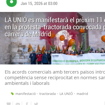
Jan 15, 2026 at 03:00
LA UNIÓ es manifestarà el pròxim 11 
en la protesta-tractorada convocada 
carrers de Madrid
Els acords comercials amb tercers països int
competència sense reciprocitat en normes san
ambientals i laborals
manifestació
tractorada
LA UNIÓ
madrid