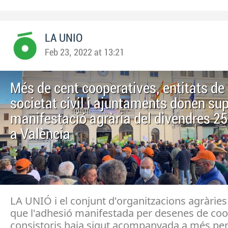
LA UNIO
Feb 23, 2022 at 13:21
Més de cent cooperatives, entitats de 
societat civil i ajuntaments donen sup
manifestació agrària del divendres 25
a València
LA UNIÓ i el conjunt d'organitzacions agràrie
que l'adhesió manifestada per desenes de coop
consistoris haja sigut acompanyada a més per