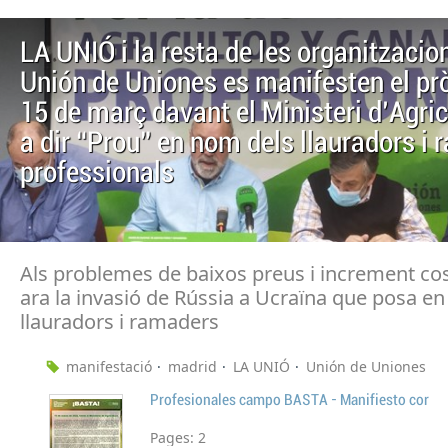
LA UNIÓ i la resta de les organitzacio
Unión de Uniones es manifesten el pr
15 de març davant el Ministeri d'Agric
a dir “Prou” en nom dels llauradors i
professionals
Als problemes de baixos preus i increment cos
ara la invasió de Rússia a Ucraïna que posa en
llauradors i ramaders
manifestació
madrid
LA UNIÓ
Unión de Uniones
Profesionales campo BASTA - Manifiesto cor
Pages:
2