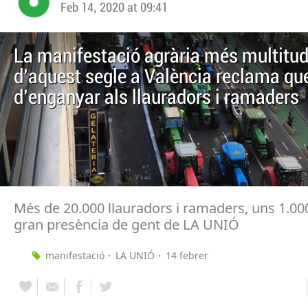
Feb 14, 2020 at 09:41
La manifestació agrària més multitud
d'aquest segle a València reclama que
d'enganyar als llauradors i ramaders
Més de 20.000 llauradors i ramaders, uns 1.000
gran presència de gent de LA UNIÓ
manifestació
LA UNIÓ
14 febrer