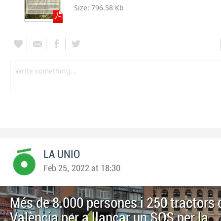
Size:
796.58 Kb
LA UNIO
Feb 25, 2022 at 18:30
Més de 8.000 persones i 250 tractors 
València per a llançar un SOS per la