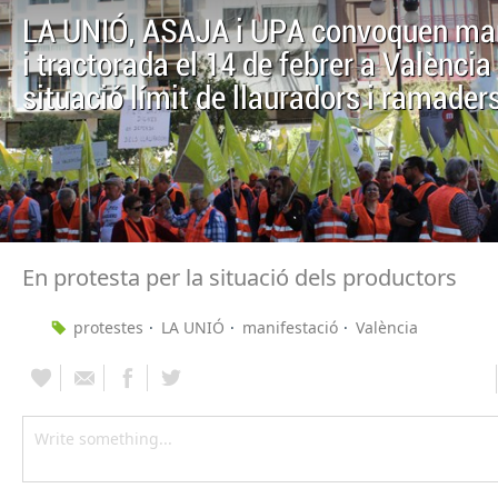
LA UNIÓ, ASAJA i UPA convoquen man
i tractorada el 14 de febrer a València 
situació límit de llauradors i ramader
En protesta per la situació dels productors
protestes
LA UNIÓ
manifestació
València