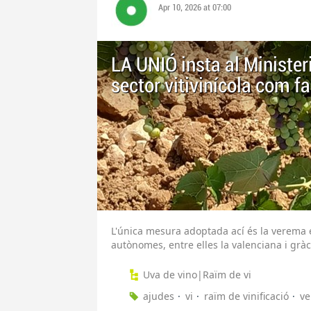
Apr 10, 2026 at 07:00
LA UNIÓ insta al Ministeri
sector vitivinícola com f
L'única mesura adoptada ací és la verema
autònomes, entre elles la valenciana i gràci
Uva de vino|Raïm de vi
ajudes
vi
raïm de vinificació
ve