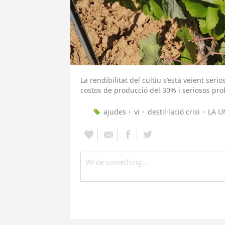
La rendibilitat del cultiu s’està veient s
costos de producció del 30% i seriosos pr
ajudes
vi
destil·lació crisi
LA U