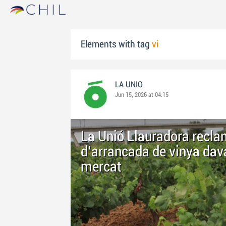
Elements with tag
vi
LA UNIO
Jun 15, 2026 at 04:15
La Unió Llauradora recl
d'arrancada de vinya dava
mercat