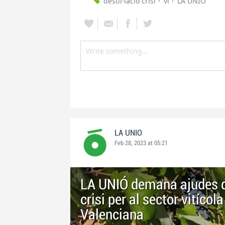
destil·lació crisi
vi
LA UNIÓ
LA UNIO
Feb 28, 2023 at 05:21
LA UNIÓ demana ajudes dir
crisi per al sector vitíco
Valenciana