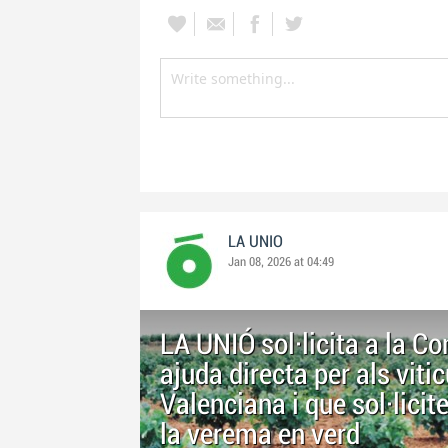
LA UNIO
Jan 08, 2026 at 04:49
LA UNIÓ sol·licita a la Co
ajuda directa per als viti
Valenciana i que sol·licit
la verema en verd