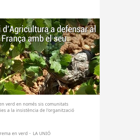
 d'Agricultura a defensar al
a França amb el seu
 en verd en només sis comunitats
es a la insistència de l'organització
rema en verd
LA UNIÓ