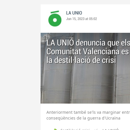
LA UNIO
Jun 15, 2023 at 05:02
LA UNIÓ denuncia que els 
Comunitat Valenciana es 
la destil·lació de crisi
Anteriorment també se'ls va marginar entre 
conseqüències de la guerra d'Ucraïna