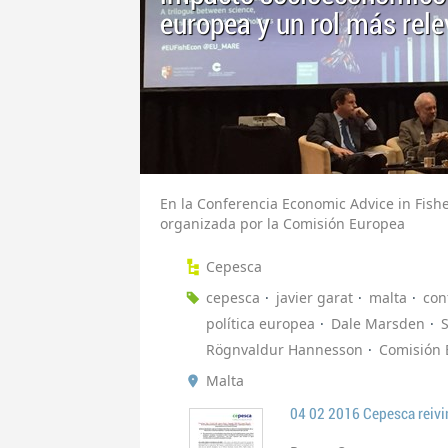
europea y un rol más rele
En la Conferencia Economic Advice in Fis
organizada por la Comisión Europea
Cepesca
cepesca
javier garat
malta
con
política europea
Dale Marsden
Rögnvaldur Hannesson
Comisión 
Malta