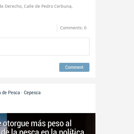
de Derecho, Calle de Pedro Cerbuna,
Comments: 0
-
a de Pesca
Cepesca
e otorgue más peso al
e la pesca en la política