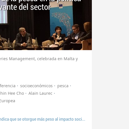
vante del sector
heries Management, celebrada en Malta y
ferencia
socioeconómicos
pesca
Shin Hee Cho
Alain Laurec
Europea
04 02 2016 Cepesca reivindica que se otorgue más peso al impacto socioeconómico de la pesca en la política europea y un rol más relevante del sector