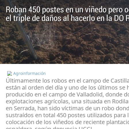
Roban 450 postes en un viñedo pero 
el triple de daños al hacerlo en la DO
Agroinformación
Últimamente los robos en el campo de Castill
están al orden del día y uno de los últimos se 
producido en el campo de Valladolid, donde d
explotaciones agrícolas, una situada en Rodilan
en Serrada, han sido víctimas de un robo don
sustraídos en total 450 postes utilizados para 
colocación de los viñedos de reciente plantaci
espaldera, según denuncia UCCL