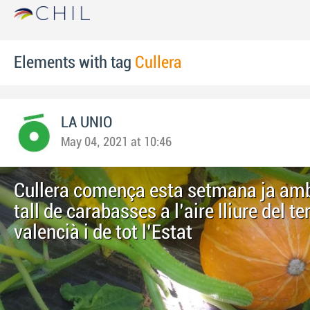
Elements with tag
Cullera
LA UNIO
May 04, 2021 at 10:46
Cullera comença esta setmana ja amb
tall de carabasses a l’aire lliure del ter
valencià i de tot l’Estat