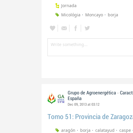
Jornada
Micológia
Moncayo
borja
-
Grupo de Agroenergética
Caract
España
Dec 09, 2013 at 03:12
Tomo 51: Provincia de Zaragoz
aragón
borja
calatayud
caspe