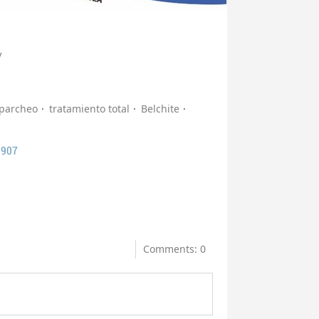
V
parcheo
tratamiento total
Belchite
0907
Comments: 0