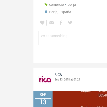
comercio
borja
Borja, España
RICA
Sep 13, 2018 at 01:24
SEP
13