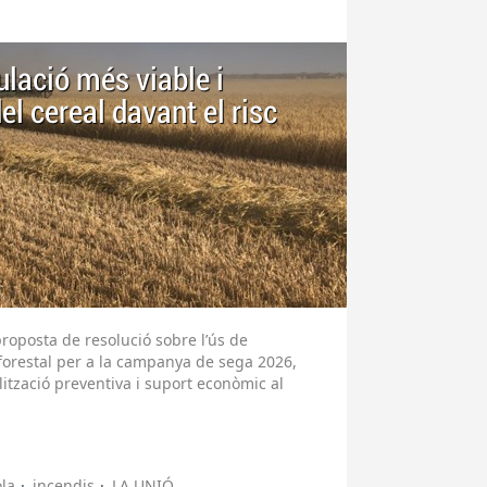
lació més viable i
del cereal davant el risc
roposta de resolució sobre l’ús de
forestal per a la campanya de sega 2026,
ització preventiva i suport econòmic al
la
incendis
LA UNIÓ