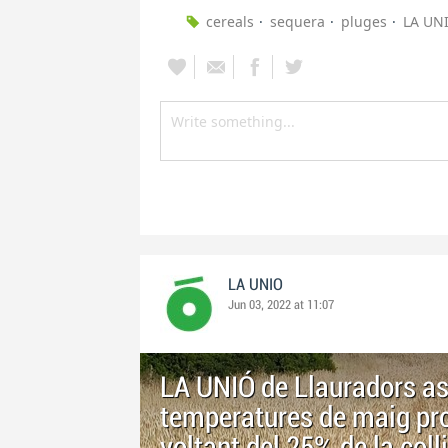
cereals
sequera
pluges
LA UN
LA UNIO
Jun 03, 2022 at 11:07
LA UNIÓ de Llauradors as
temperatures de maig pro