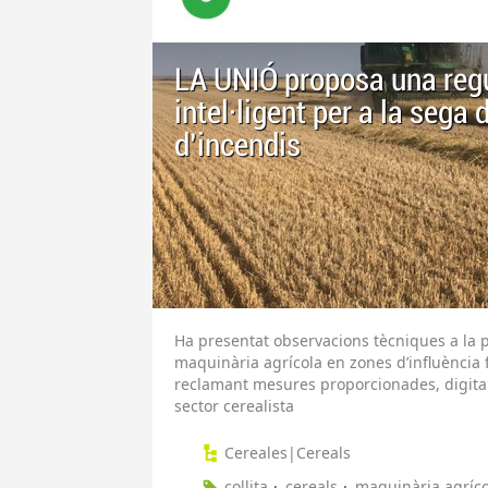
LA UNIÓ proposa una regu
intel·ligent per a la sega 
d’incendis
Ha presentat observacions tècniques a la p
maquinària agrícola en zones d’influència 
reclamant mesures proporcionades, digital
sector cerealista
Cereales|Cereals
collita
cereals
maquinària agríco