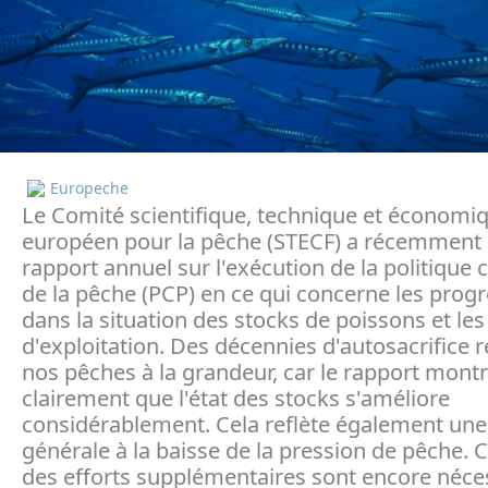
Europeche
Le Comité scientifique, technique et économi
européen pour la pêche (STECF) a récemment 
rapport annuel sur l'exécution de la politiqu
de la pêche (PCP) en ce qui concerne les progr
dans la situation des stocks de poissons et le
d'exploitation. Des décennies d'autosacrifice 
nos pêches à la grandeur, car le rapport mont
clairement que l'état des stocks s'améliore
considérablement. Cela reflète également un
générale à la baisse de la pression de pêche. 
des efforts supplémentaires sont encore néces