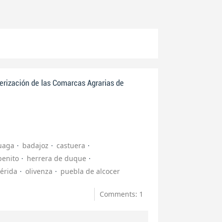
erización de las Comarcas Agrarias de
uaga
badajoz
castuera
benito
herrera de duque
érida
olivenza
puebla de alcocer
Comments: 1