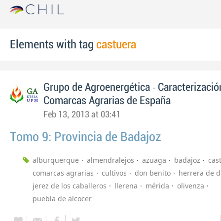
Elements with tag
castuera
-
Grupo de Agroenergética
Caracterizació
Comarcas Agrarias de España
Feb 13, 2013 at 03:41
Tomo 9: Provincia de Badajoz
alburquerque
almendralejos
azuaga
badajoz
cas
comarcas agrarias
cultivos
don benito
herrera de 
jerez de los caballeros
llerena
mérida
olivenza
puebla de alcocer