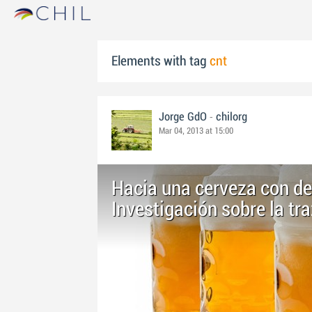
Elements with tag
cnt
-
Jorge GdO
chilorg
Mar 04, 2013 at 15:00
Hacia una cerveza con de
Investigación sobre la tr