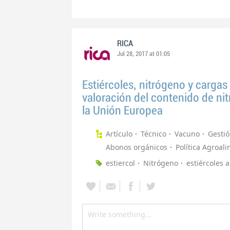
RICA
Jul 28, 2017 at 01:05
Estiércoles, nitrógeno y cargas 
valoración del contenido de ni
la Unión Europea
Artículo
Técnico
Vacuno
Gestió
Abonos orgánicos
Política Agroal
estiercol
Nitrógeno
estiércoles 