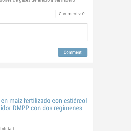
siones de gases de efecto invernadero
Comments: 0
n maíz fertilizado con estiércol
ibidor DMPP con dos regímenes
bilidad