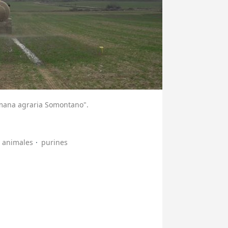
emana agraria Somontano".
s animales
purines