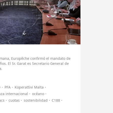
emana, Europêche confirmó el mandato de
ños. El Sr. Garat es Secretario General de
a.
O
PFA
Koperattivi Malta
za internacional
océano
acs
cuotas
sostenibilidad
C188