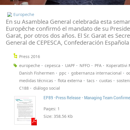
Europeche
En su Asamblea General celebrada esta sema
Europêche confirmó el mandato de su Presiden
Garat, por otros dos años. El Sr. Garat es Secre
General de CEPESCA, Confederación Española 
Press 2016
europeche
cepesca
UAPF
NFFO
PFA
Koperattivi 
Danish Fishermen
ppc
gobernanza internacional
o
medidas técnicas
flota externa
tacs
cuotas
sosten
C188
diálogo social
EP89 -Press Release - Managing Team Confirm
Pages:
1
Size:
358.56 Kb