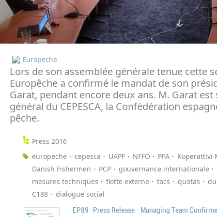
Europeche
Lors de son assemblée générale tenue cette 
Europêche a confirmé le mandat de son préside
Garat, pendant encore deux ans. M. Garat est 
général du CEPESCA, la Confédération espagno
pêche.
Press 2016
europeche
cepesca
UAPF
NFFO
PFA
Koperattivi 
Danish Fishermen
PCP
gouvernance internationale
mesures techniques
flotte externe
tacs
quotas
du
C188
dialogue social
EP89 -Press Release - Managing Team Confirm