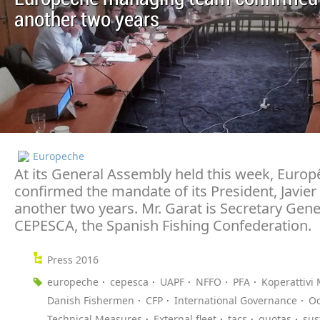
another two years
Europeche
At its General Assembly held this week, Euro
confirmed the mandate of its President, Javier 
another two years. Mr. Garat is Secretary Gene
CEPESCA, the Spanish Fishing Confederation.
Press 2016
europeche
cepesca
UAPF
NFFO
PFA
Koperattivi 
Danish Fishermen
CFP
International Governance
O
Technical Measures
External fleet
tacs
quotas
sus