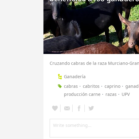
Cruzando cabras de la raza Murciano-Gra
Ganadería
cabras
cabritos
caprino
ganad
producción carne
razas
UPV