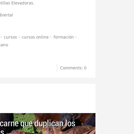
illas Elevadoras.
bierta!
cursos
cursos online
formación
iano
Comments: 0
carne que duplican los
os