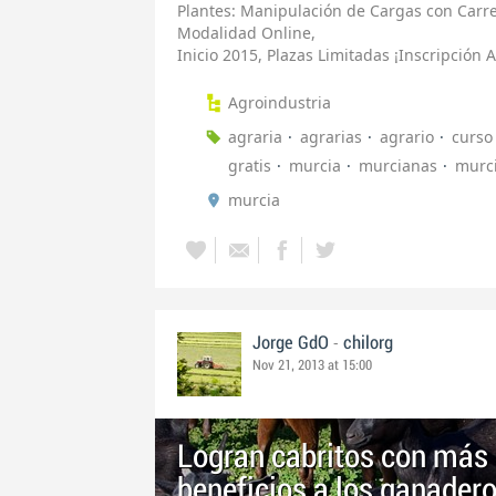
Plantes: Manipulación de Cargas con Carret
Modalidad Online,
Inicio 2015, Plazas Limitadas ¡Inscripción A
Agroindustria
agraria
agrarias
agrario
curso
gratis
murcia
murcianas
murc
murcia
-
Jorge GdO
chilorg
Nov 21, 2013 at 15:00
Logran cabritos con más 
beneficios a los ganader