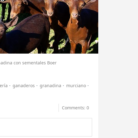
nadina con sementales Boer
ería
ganaderos
granadina
murciano
Comments: 0