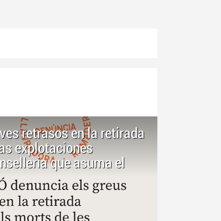
es retrasos en la retirada
as explotaciones
nselleria que asuma el