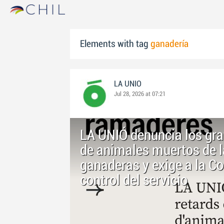
Elements with tag
ganadería
LA UNIO
Jul 28, 2026 at 07:21
LA UNIÓ denuncia los grav
de animales muertos de l
ganaderas y exige a la Co
control del servicio