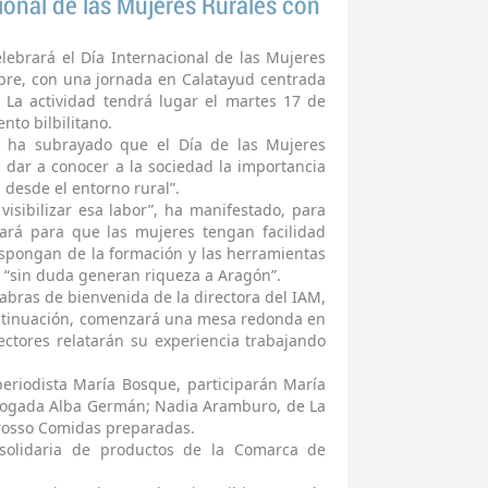
cional de las Mujeres Rurales con
elebrará el Día Internacional de las Mujeres
bre, con una jornada en Calatayud centrada
 La actividad tendrá lugar el martes 17 de
nto bilbilitano.
, ha subrayado que el Día de las Mujeres
 dar a conocer a la sociedad la importancia
 desde el entorno rural”.
isibilizar esa labor”, ha manifestado, para
ará para que las mujeres tengan facilidad
spongan de la formación y las herramientas
s “sin duda generan riqueza a Aragón”.
abras de bienvenida de la directora del IAM,
ontinuación, comenzará una mesa redonda en
sectores relatarán su experiencia trabajando
eriodista María Bosque, participarán María
abogada Alba Germán; Nadia Aramburo, de La
’brosso Comidas preparadas.
 solidaria de productos de la Comarca de