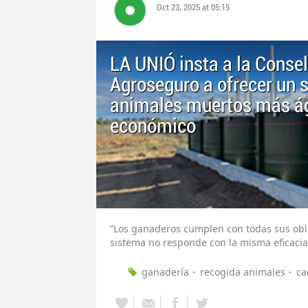
Oct 23, 2025 at 05:15
LA UNIÓ insta a la Consell
Agroseguro a ofrecer un s
animales muertos más ági
económico
“Los ganaderos cumplen con todas sus obli
sistema no responde con la misma eficacia”
ganadería
recogida animales
ca