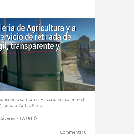
eria de Agricultura y a
ervicio de retirada de
l, transparente y
gaciones sanitarias y económicas, pero el
, señala Carles Peris
dáveres
LA UNIÓ
Comments: 0