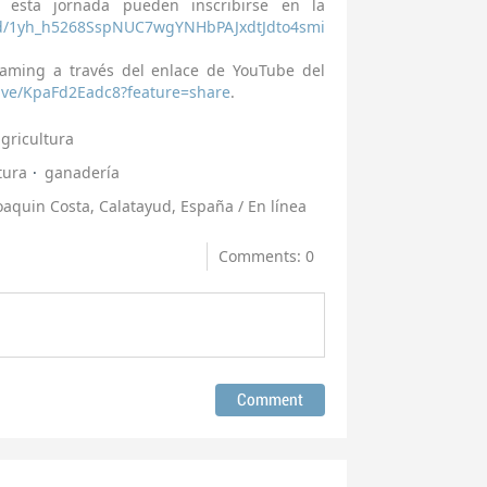
a esta jornada pueden inscribirse en la
s/d/1yh_h5268SspNUC7wgYNHbPAJxdtJdto4smi
eaming a través del enlace de YouTube del
live/KpaFd2Eadc8?feature=share
.
gricultura
tura
ganadería
aquin Costa, Calatayud, España / En línea
Comments: 0