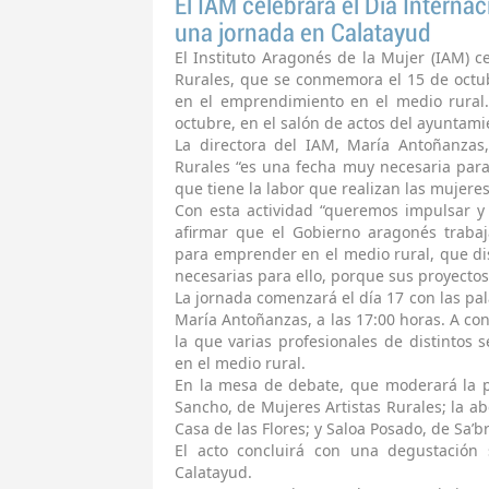
El IAM celebrará el Día Interna
una jornada en Calatayud
El Instituto Aragonés de la Mujer (IAM) c
Rurales, que se conmemora el 15 de octu
en el emprendimiento en el medio rural.
octubre, en el salón de actos del ayuntamie
La directora del IAM, María Antoñanzas
Rurales “es una fecha muy necesaria para
que tiene la labor que realizan las mujeres
Con esta actividad “queremos impulsar y v
afirmar que el Gobierno aragonés trabaj
para emprender en el medio rural, que di
necesarias para ello, porque sus proyecto
La jornada comenzará el día 17 con las pal
María Antoñanzas, a las 17:00 horas. A c
la que varias profesionales de distintos 
en el medio rural.
En la mesa de debate, que moderará la p
Sancho, de Mujeres Artistas Rurales; la 
Casa de las Flores; y Saloa Posado, de Sa
El acto concluirá con una degustación
Calatayud.