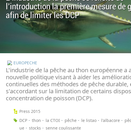
l'introduction la première mesure de 
afin de limiter les DCP
EUROPECHE
L'industrie de la pêche au thon européenne a a
nouvelle politique visant à aider les améliorat
continuelles des méthodes de pêche durable, 
s'accordant sur la limitation de certains dispos
concentration de poisson (DCP).
Press 2015
DCP
thon
la CTOI
pêche
le listao
l'albacore
pê
ue
stocks
senne coulissante