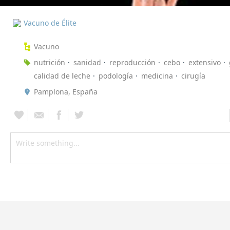
Vacuno de Élite
Vacuno
nutrición
sanidad
reproducción
cebo
extensivo
calidad de leche
podología
medicina
cirugía
Pamplona, España