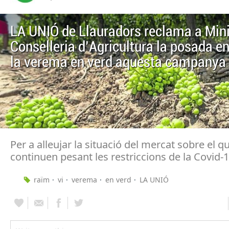
LA UNIÓ de Llauradors reclama a Minis
Conselleria d’Agricultura la posada e
la verema en verd aquesta campanya
Per a alleujar la situació del mercat sobre el q
continuen pesant les restriccions de la Covid-
raïm
vi
verema
en verd
LA UNIÓ