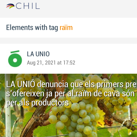
Elements with tag
raïm
LA UNIO
Aug 21, 2021 at 17:52
LA UNIÓ denuncia que els primers pr
s'ofereixen ja per al raïm de cava són
per als productors