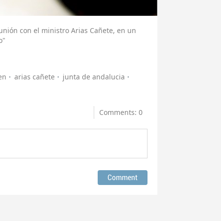
nión con el ministro Arias Cañete, en un
o"
en
arias cañete
junta de andalucia
Comments: 0