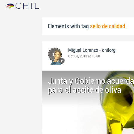
Elements with tag
sello de calidad
-
Miguel Lorenzo
chilorg
Oct 08, 2013 at 15:00
Junta y Gobierno acuerdan
para el aceite de oliva