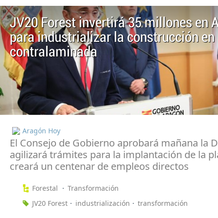
JV20 Forest invertirá 35 millones en 
para industrializar la construcción e
contralaminada
Aragón Hoy
El Consejo de Gobierno aprobará mañana la 
agilizará trámites para la implantación de la p
creará un centenar de empleos directos
Forestal
Transformación
JV20 Forest
industrialización
transformación