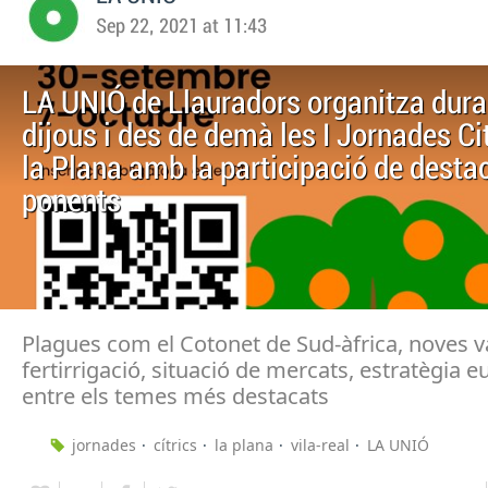
Sep 22, 2021 at 11:43
LA UNIÓ de Llauradors organitza dura
dijous i des de demà les I Jornades Ci
la Plana amb la participació de desta
ponents
Plagues com el Cotonet de Sud-àfrica, noves va
fertirrigació, situació de mercats, estratègia e
entre els temes més destacats
jornades
cítrics
la plana
vila-real
LA UNIÓ