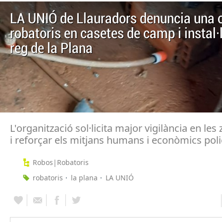
LA UNIÓ de Llauradors denuncia una 
robatoris en casetes de camp i instal·
reg de la Plana
L'organització sol·licita major vigilància en les
i reforçar els mitjans humans i econòmics poli
Robos|Robatoris
robatoris
la plana
LA UNIÓ