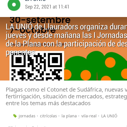
Sep 22, 2021 at 11:41
LA UNIÓ de Llauradors organiza duran
jueves y desde mañana las I Jornadas
de la Plana con la participación de d
ponentes
Plagas como el Cotonet de Sudáfrica, nuevas 
fertirrigación, situación de mercados, estrate
entre los temas más destacados
jornadas
citrícolas
la plana
vila-real
LA UNIÓ