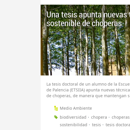
Una tesis apunta nuevas 
sostenible de choperas
La tesis doctoral de un alumno de la Escue
de Palencia (ETSIIA) apunta nuevas técnic
de choperas, de manera que mantengan su
Medio Ambiente
biodiversidad
chopera
choperas
sostenibilidad
tesis
tesis doctora