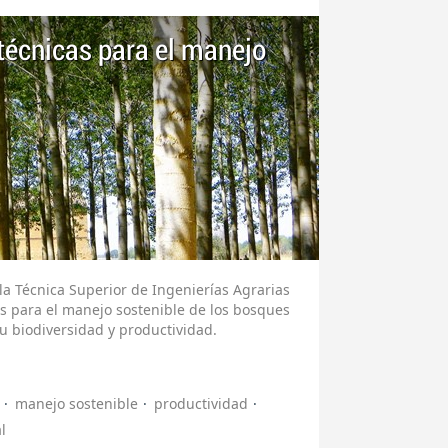
técnicas para el manejo
la Técnica Superior de Ingenierías Agrarias
as para el manejo sostenible de los bosques
 biodiversidad y productividad.
manejo sostenible
productividad
l