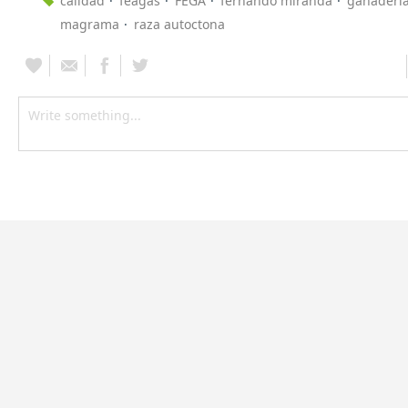
calidad
feagas
FEGA
fernando miranda
ganaderí
magrama
raza autoctona