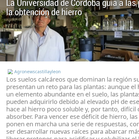
La Universidad de Córdoba guía a las 
la obtención de hierro
Agronewscastillayleon
Los suelos calcáreos que dominan la región su
presentan un reto para las plantas: aunque el 
un elemento abundante en el suelo, las planta
pueden adquirirlo debido al elevado pH de ese
hace al hierro poco soluble y, por tanto, difícil
absorber. Para vencer ese déficit de hierro, las
ponen en marcha una serie de respuestas, c
ser desarrollar nuevas raíces para abarcar má
liberar protones para acidificar y solubilizar el 