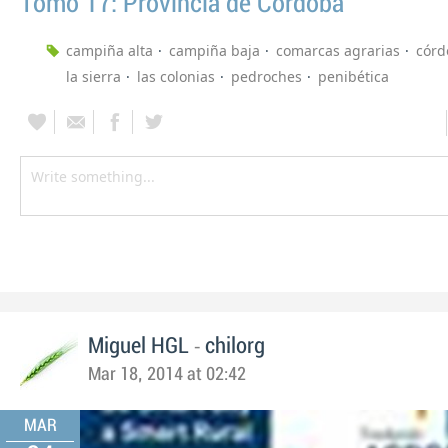
Tomo 17: Provincia de Córdoba
campiña alta
campiña baja
comarcas agrarias
córd
la sierra
las colonias
pedroches
penibética
-
Miguel HGL
chilorg
Mar 18, 2014 at 02:42
MAR