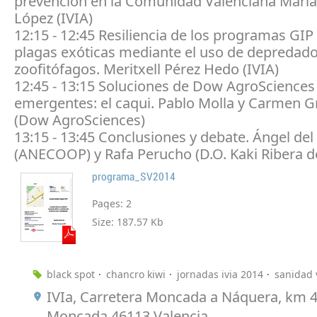
prevención en la Comunidad Valenciana María
López (IVIA)
12:15 - 12:45 Resiliencia de los programas GIP 
plagas exóticas mediante el uso de depredad
zoofitófagos. Meritxell Pérez Hedo (IVIA)
12:45 - 13:15 Soluciones de Dow AgroSciences 
emergentes: el caqui. Pablo Molla y Carmen Gr
(Dow AgroSciences)
13:15 - 13:45 Conclusiones y debate. Ángel del
(ANECOOP) y Rafa Perucho (D.O. Kaki Ribera d
programa_SV2014
Pages:
2
Size:
187.57 Kb
black spot
chancro kiwi
jornadas ivia 2014
sanidad 
IVIa, Carretera Moncada a Náquera, km 4
Moncada 46113 Valencia