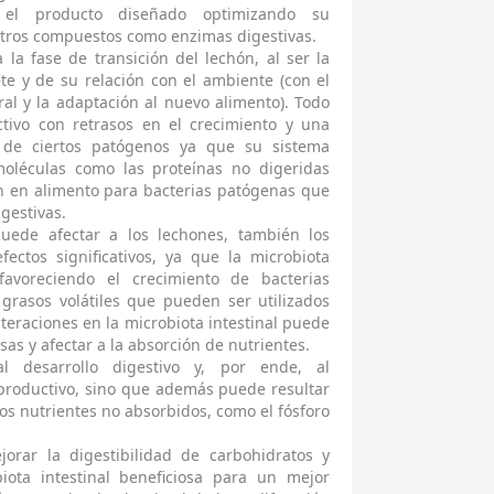
e el producto diseñado optimizando su
otros compuestos como enzimas digestivas.
 la fase de transición del lechón, al ser la
te y de su relación con el ambiente (con el
ral y la adaptación al nuevo alimento). Todo
ctivo con retrasos en el crecimiento y una
n de ciertos patógenos ya que su sistema
oléculas como las proteínas no digeridas
an en alimento para bacterias patógenas que
igestivas.
puede afectar a los lechones, también los
ectos significativos, ya que la microbiota
favoreciendo el crecimiento de bacterias
 grasos volátiles que pueden ser utilizados
teraciones en la microbiota intestinal puede
osas y afectar a la absorción de nutrientes.
l desarrollo digestivo y, por ende, al
 productivo, sino que además puede resultar
os nutrientes no absorbidos, como el fósforo
orar la digestibilidad de carbohidratos y
iota intestinal beneficiosa para un mejor