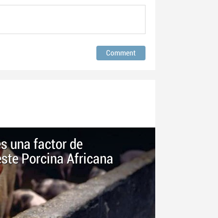
es una factor de
este Porcina Africana