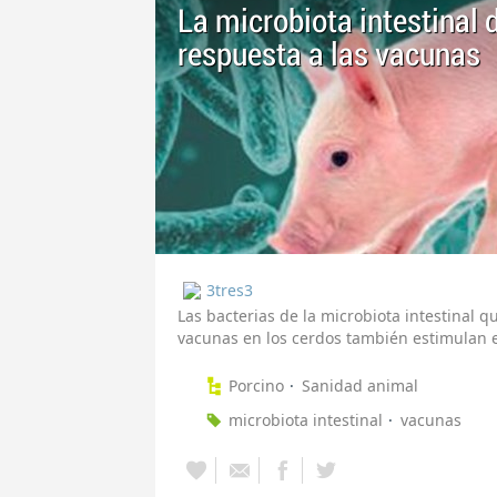
La microbiota intestinal 
respuesta a las vacunas
3tres3
Las bacterias de la microbiota intestinal q
vacunas en los cerdos también estimulan e
Porcino
Sanidad animal
microbiota intestinal
vacunas