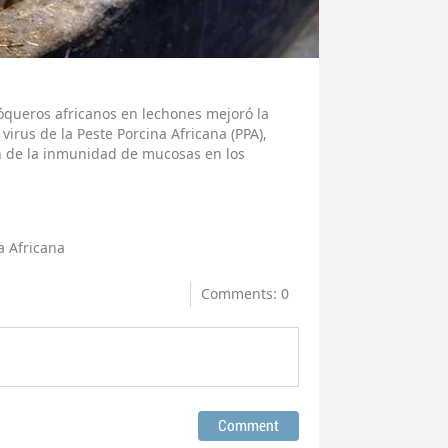
cóqueros africanos en lechones mejoró la
irus de la Peste Porcina Africana (PPA),
n de la inmunidad de mucosas en los
a Africana
Comments: 0