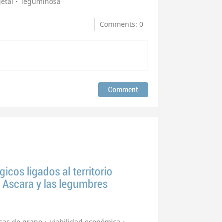
etal
leguminosa
Comments: 0
cos ligados al territorio
e Ascara y las legumbres
sas de grano
viabilidad económica