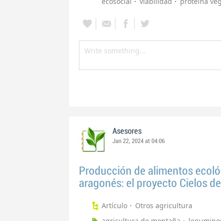
ecosocial
viabilidad
proteína veg
Asesores
Jan 22, 2024 at 04:06
Producción de alimentos ecológi
aragonés: el proyecto Cielos d
Artículo
Otros agricultura
agricultura de montaña
legumino