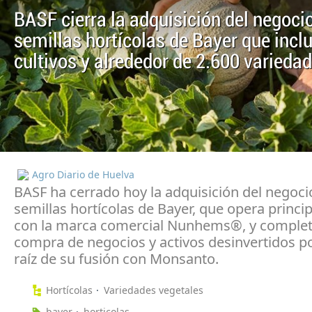
BASF cierra la adquisición del negoci
semillas hortícolas de Bayer que incl
cultivos y alrededor de 2.600 varieda
Agro Diario de Huelva
BASF ha cerrado hoy la adquisición del negoci
semillas hortícolas de Bayer, que opera princ
con la marca comercial Nunhems®, y completa
compra de negocios y activos desinvertidos p
raíz de su fusión con Monsanto.
Hortícolas
Variedades vegetales
bayer
horticolas