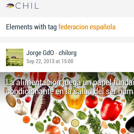
Elements with tag
federacion española
-
Jorge GdO
chilorg
Sep 22, 2013 at 15:00
La alimentación juega un papel funda
condicionante en la salud del ser hu